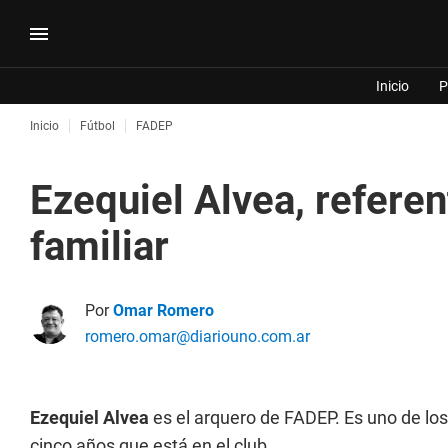
Inicio
P
Inicio
Fútbol
FADEP
Ezequiel Alvea, refere
familiar
Por
Omar Romero
romero.omar@diariouno.com.ar
Ezequiel Alvea
es el arquero de FADEP. Es uno de los
cinco años que está en el club.