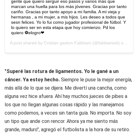
gente que quiero serguir eso pasos y varios más que
marcan una huella para los más jóvenes. Gracias por tanto
cariño. Gracias por tanto apoyo a mi familia. A mi vieja y
hermanas , a mi mujer, a mis hijos. Les deseo a todos que
sesn felices. Yo lo fui como jugador profesional de fútbol. Y
lo quiero ser en esta etapa que hoy comienzo. Pd los
quiero ⚽️elogro❤
A post shared by
Cristian gaston Fabbiani
(@fabbianiok) on
Oct 6
"Superé las rotura de ligamentos. Yo le gané a un
cáncer. Ya estoy hecho.
Siempre le puse la mejor energía,
más allá de lo que se dijera. Me divertí una cancha, como
alguna vez hice afuera. Ahí hay muchos jueces de pibes a
los que no llegan algunas cosas rápido y las manejamos
como podemos, a veces sin tanta guía. No importa. No soy
un tipo que ande con rencor. Ahora ya me siento más
grande, maduro", agregó el futbolista a la hora de su retiro.