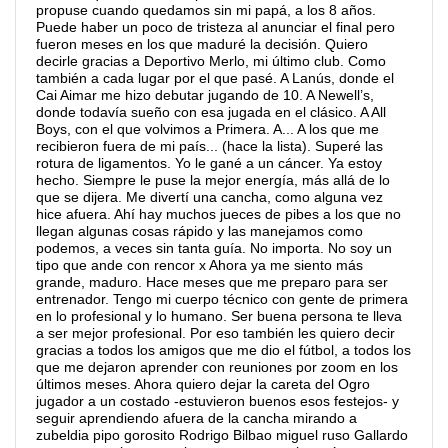
propuse cuando quedamos sin mi papá, a los 8 años.
Puede haber un poco de tristeza al anunciar el final pero
fueron meses en los que maduré la decisión. Quiero
decirle gracias a Deportivo Merlo, mi último club. Como
también a cada lugar por el que pasé. A Lanús, donde el
Cai Aimar me hizo debutar jugando de 10. A Newell’s,
donde todavía sueño con esa jugada en el clásico. A All
Boys, con el que volvimos a Primera. A... A los que me
recibieron fuera de mi país... (hace la lista). Superé las
rotura de ligamentos. Yo le gané a un cáncer. Ya estoy
hecho. Siempre le puse la mejor energía, más allá de lo
que se dijera. Me divertí una cancha, como alguna vez
hice afuera. Ahí hay muchos jueces de pibes a los que no
llegan algunas cosas rápido y las manejamos como
podemos, a veces sin tanta guía. No importa. No soy un
tipo que ande con rencor x Ahora ya me siento más
grande, maduro. Hace meses que me preparo para ser
entrenador. Tengo mi cuerpo técnico con gente de primera
en lo profesional y lo humano. Ser buena persona te lleva
a ser mejor profesional. Por eso también les quiero decir
gracias a todos los amigos que me dio el fútbol, a todos los
que me dejaron aprender con reuniones por zoom en los
últimos meses. Ahora quiero dejar la careta del Ogro
jugador a un costado -estuvieron buenos esos festejos- y
seguir aprendiendo afuera de la cancha mirando a
zubeldia pipo gorosito Rodrigo Bilbao miguel ruso Gallardo