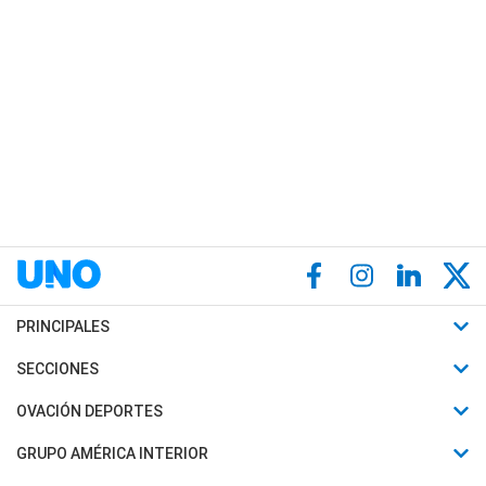
PRINCIPALES
Últimas Noticias
SECCIONES
Política
Horóscopo
OVACIÓN DEPORTES
Sociedad
Motores
Fútbol
GRUPO AMÉRICA INTERIOR
Policiales
Recetas