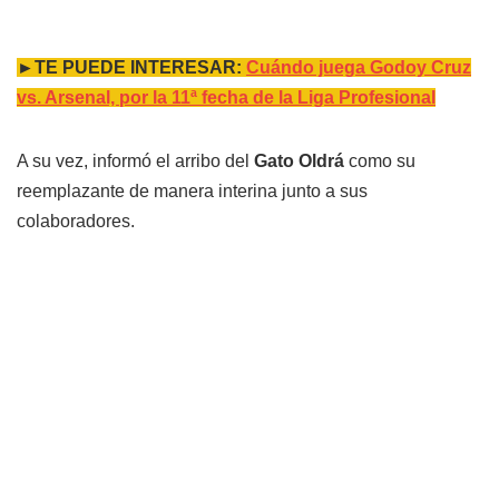
►TE PUEDE INTERESAR:
Cuándo juega Godoy Cruz
vs. Arsenal, por la 11ª fecha de la Liga Profesional
A su vez, informó el arribo del
Gato Oldrá
como su
reemplazante de manera interina junto a sus
colaboradores.