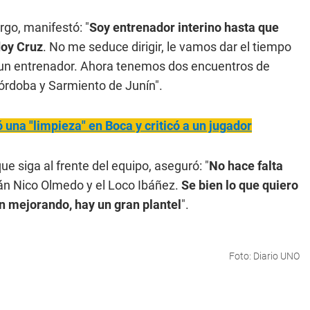
go, manifestó: "
Soy entrenador interino hasta que
doy Cruz
. No me seduce dirigir, le vamos dar el tiempo
a un entrenador. Ahora tenemos dos encuentros de
órdoba y Sarmiento de Junín".
ó una "limpieza" en Boca y criticó a un jugador
que siga al frente del equipo, aseguró: "
No hace falta
án Nico Olmedo y el Loco Ibáñez.
Se bien lo que quiero
an mejorando, hay un gran plantel
".
Foto: Diario UNO