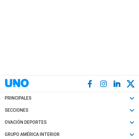
PRINCIPALES
Últimas Noticias
SECCIONES
Política
Horóscopo
OVACIÓN DEPORTES
Sociedad
Motores
Fútbol
GRUPO AMÉRICA INTERIOR