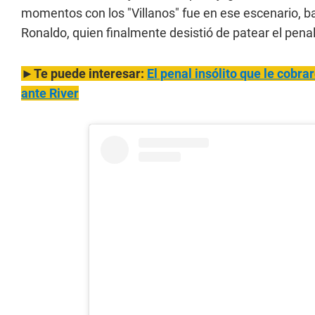
momentos con los "Villanos" fue en ese escenario, ba
Ronaldo, quien finalmente desistió de patear el pen
►Te puede interesar:
El penal insólito que le cobr
ante River