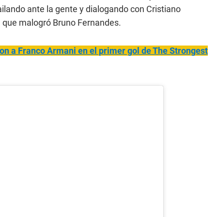
ilando ante la gente y dialogando con Cristiano
al que malogró Bruno Fernandes.
aron a Franco Armani en el primer gol de The Strongest