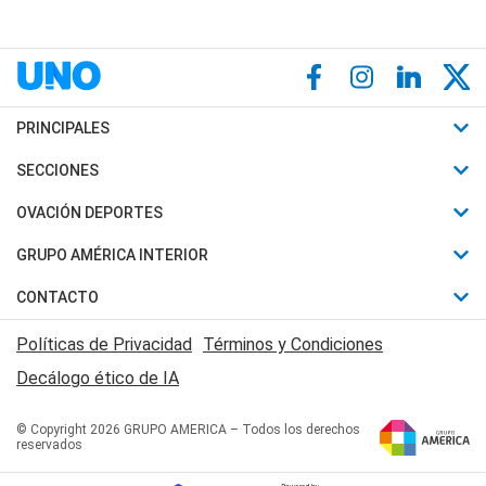
PRINCIPALES
Últimas Noticias
SECCIONES
Política
Horóscopo
OVACIÓN DEPORTES
Sociedad
Motores
Fútbol
GRUPO AMÉRICA INTERIOR
Policiales
Recetas
Mundial
Canal 7 en Vivo
CONTACTO
Judiciales
Trucos caseros
Automovilismo
Radio Nihuil
Acerca de Nosotros
Economia
Políticas de Privacidad
Términos y Condiciones
Series y Películas
Rugby
FM UNA
Contactanos
Decálogo ético de IA
Edictos y Solicitadas
Tenis
Radio Brava
Newsletter
Básquet
© Copyright 2026 GRUPO AMERICA – Todos los derechos
San Juan 8
reservados
Boxeo