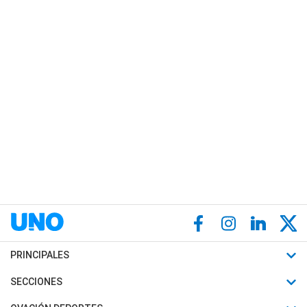
PRINCIPALES
Últimas Noticias
SECCIONES
Política