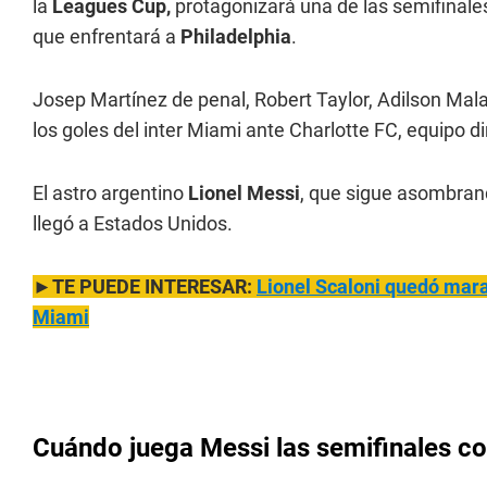
la
Leagues Cup,
protagonizará una de las semifinale
que enfrentará a
Philadelphia
.
Josep Martínez de penal, Robert Taylor, Adilson Mal
los goles del inter Miami ante Charlotte FC, equipo di
El astro argentino
Lionel Messi
, que sigue asombran
llegó a Estados Unidos.
►TE PUEDE INTERESAR:
Lionel Scaloni quedó marav
Miami
Cuándo juega Messi las semifinales con