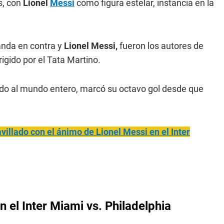
s, con
Lionel
Messi
como figura estelar, instancia en la
anda en contra y
Lionel Messi,
fueron los autores de
rigido por el Tata Martino.
do al mundo entero, marcó su octavo gol desde que
illado con el ánimo de Lionel Messi en el Inter
 el Inter Miami vs. Philadelphia