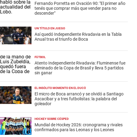
Fernando Porretta en Ovación 90: "El primer año
tenés que comprar más que vender para no
descender"
UN TÍTULO EN JUEGO
Así quedó Independiente Rivadavia en la Tabla
Anual tras el triunfo de Boca
FÚTBOL
Atento Independiente Rivadavia: Fluminense fue
eliminado de la Copa de Brasil y lleva 5 partidos
sin ganar
EL INSÓLITO MOMENTO EN EL DUCÓ
El micro de Boca arrancó y se olvidó a Santiago
Ascacíbar y a tres futbolistas: la palabra del
goleador
HOCKEY SOBRE CÉSPED
Mundial de Hockey 2026: cronograma y rivales
confirmados para las Leonas y los Leones