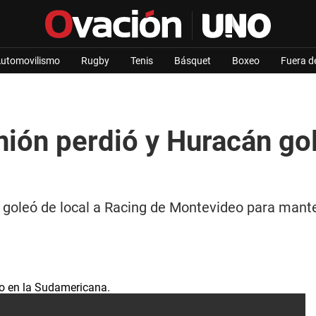
utomovilismo
Rugby
Tenis
Básquet
Boxeo
Fuera d
ión perdió y Huracán go
n goleó de local a Racing de Montevideo para mant