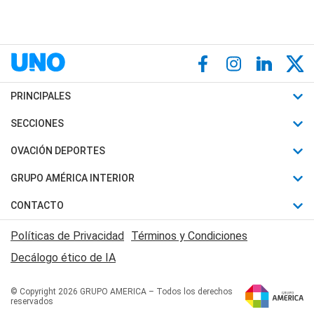
PRINCIPALES
Últimas Noticias
SECCIONES
Política
Horóscopo
OVACIÓN DEPORTES
Sociedad
Motores
Fútbol
GRUPO AMÉRICA INTERIOR
Policiales
Recetas
Mundial
Canal 7 en Vivo
CONTACTO
Judiciales
Trucos caseros
Automovilismo
Radio Nihuil
Acerca de Nosotros
Economia
Políticas de Privacidad
Términos y Condiciones
Series y Películas
Rugby
FM UNA
Contactanos
Decálogo ético de IA
Edictos y Solicitadas
Tenis
Radio Brava
Newsletter
Básquet
© Copyright 2026 GRUPO AMERICA – Todos los derechos
San Juan 8
reservados
Boxeo