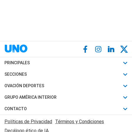
PRINCIPALES
Últimas Noticias
SECCIONES
Política
Horóscopo
OVACIÓN DEPORTES
Sociedad
Motores
Fútbol
GRUPO AMÉRICA INTERIOR
Policiales
Recetas
Mundial
Canal 7 en Vivo
CONTACTO
Judiciales
Trucos caseros
Automovilismo
Radio Nihuil
Acerca de Nosotros
Economia
Políticas de Privacidad
Términos y Condiciones
Series y Películas
Rugby
FM UNA
Contactanos
Decálogo ético de IA