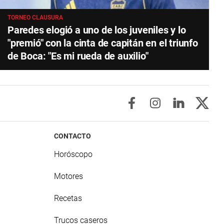
TORNEO CLAUSURA
Paredes elogió a uno de los juveniles y lo
"premió" con la cinta de capitán en el triunfo
de Boca: "Es mi rueda de auxilio"
CONTACTO
Horóscopo
Motores
Recetas
Trucos caseros