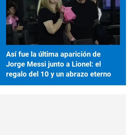
Así fue la última aparición de
Jorge Messi junto a Lionel: el
regalo del 10 y un abrazo eterno