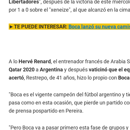
Libertadores
", después de la victoria de este miérc
por 1 a 0 sobre el "xeneize", al que alcanzó en la cim
►TE PUEDE INTERESAR:
Boca lanzó su nueva cami
A lo
Hervé Renard
, el entrenador francés de Arabia 
Qatar 2020
a
Argentina
y después
vaticinó que el e
acertó
, Restrepo, de 41 años, hizo lo propio con
Boca
"Boca es el vigente campeón del fútbol argentino y t
pasa como en esta ocasión, que pierde un partido c
de prensa pospartido en Pereira.
"Pero Boca va a pasar primero esta fase de grupos y