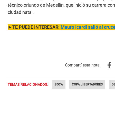
técnico oriundo de Medellín, que inició su carrera co
ciudad natal.
►TE PUEDE INTERESAR:
Mauro Icardi salió al cruc
TEMAS RELACIONADOS:
BOCA
COPA LIBERTADORES
D