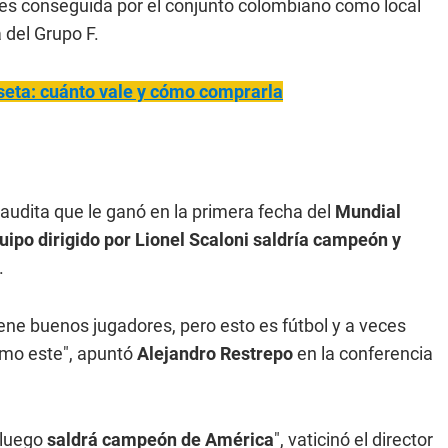
oles conseguida por el conjunto colombiano como local
a del Grupo F.
seta: cuánto vale y cómo comprarla
Saudita que le ganó en la primera fecha del
Mundial
quipo dirigido por Lionel Scaloni saldría campeón y
.
iene buenos jugadores, pero esto es fútbol y a veces
omo este", apuntó
Alejandro Restrepo
en la conferencia
 luego
saldrá campeón de América
", vaticinó el director