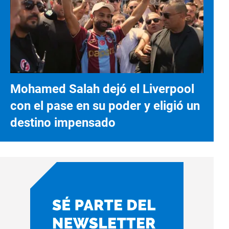
Mohamed Salah dejó el Liverpool
con el pase en su poder y eligió un
destino impensado