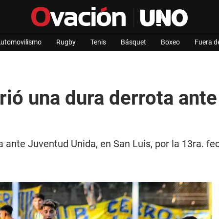
utomovilismo
Rugby
Tenis
Básquet
Boxeo
Fuera d
rió una dura derrota ant
a ante Juventud Unida, en San Luis, por la 13ra. fe