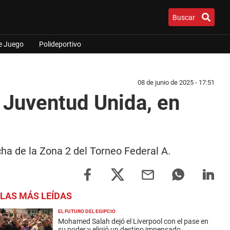
Buscar
e Juego
Polideportivo
08 de junio de 2025 - 17:51
e Juventud Unida, en
cha de la Zona 2 del Torneo Federal A.
LAS MÁS LEÍDAS
EL FUTURO DEL EGIPCIO
Mohamed Salah dejó el Liverpool con el pase en
su poder y eligió un destino impensado