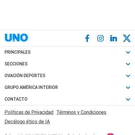
PRINCIPALES
Últimas Noticias
SECCIONES
Política
Horóscopo
OVACIÓN DEPORTES
Sociedad
Motores
Fútbol
GRUPO AMÉRICA INTERIOR
Policiales
Recetas
Mundial
Canal 7 en Vivo
CONTACTO
Judiciales
Trucos caseros
Automovilismo
Radio Nihuil
Acerca de Nosotros
Economia
Políticas de Privacidad
Términos y Condiciones
Series y Películas
Rugby
FM UNA
Contactanos
Decálogo ético de IA
Edictos y Solicitadas
Tenis
Radio Brava
Newsletter