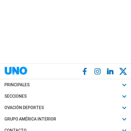
PRINCIPALES
Últimas Noticias
SECCIONES
Política
Horóscopo
OVACIÓN DEPORTES
Sociedad
Motores
Fútbol
GRUPO AMÉRICA INTERIOR
Policiales
Recetas
Mundial
Canal 7 en Vivo
CONTACTO