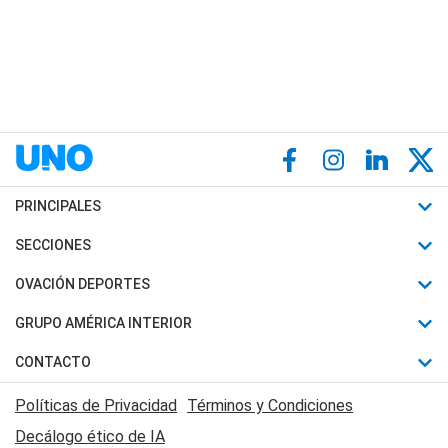
PRINCIPALES
Últimas Noticias
SECCIONES
Política
Horóscopo
OVACIÓN DEPORTES
Sociedad
Motores
Fútbol
GRUPO AMÉRICA INTERIOR
Policiales
Recetas
Mundial
Canal 7 en Vivo
CONTACTO
Judiciales
Trucos caseros
Automovilismo
Radio Nihuil
Acerca de Nosotros
Economia
Políticas de Privacidad
Términos y Condiciones
Series y Películas
Rugby
FM UNA
Contactanos
Decálogo ético de IA
Edictos y Solicitadas