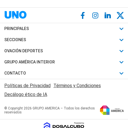
PRINCIPALES
Últimas Noticias
SECCIONES
Política
Horóscopo
OVACIÓN DEPORTES
Sociedad
Motores
Fútbol
GRUPO AMÉRICA INTERIOR
Policiales
Recetas
Mundial
Canal 7 en Vivo
CONTACTO
Judiciales
Trucos caseros
Automovilismo
Radio Nihuil
Acerca de Nosotros
Economia
Políticas de Privacidad
Términos y Condiciones
Series y Películas
Rugby
FM UNA
Contactanos
Decálogo ético de IA
Edictos y Solicitadas
Tenis
Radio Brava
Newsletter
Básquet
© Copyright 2026 GRUPO AMERICA – Todos los derechos
San Juan 8
reservados
Boxeo
Fuera de Juego