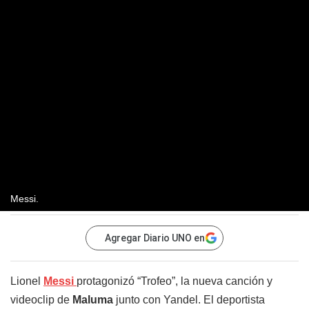
Messi.
Agregar Diario UNO en
Lionel
Messi
protagonizó “Trofeo”, la nueva canción y
videoclip de
Maluma
junto con Yandel. El deportista