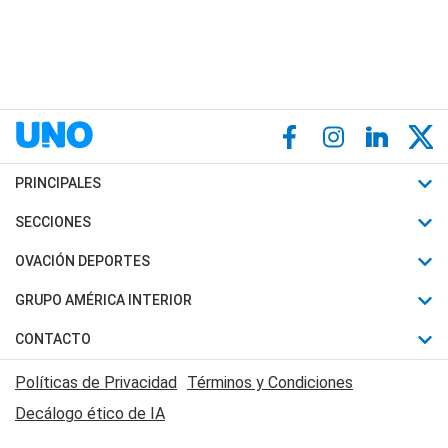
PRINCIPALES
Últimas Noticias
SECCIONES
Política
Horóscopo
OVACIÓN DEPORTES
Sociedad
Motores
Fútbol
GRUPO AMÉRICA INTERIOR
Policiales
Recetas
Mundial
Canal 7 en Vivo
CONTACTO
Judiciales
Trucos caseros
Automovilismo
Radio Nihuil
Acerca de Nosotros
Economia
Políticas de Privacidad
Términos y Condiciones
Series y Películas
Rugby
FM UNA
Contactanos
Decálogo ético de IA
Edictos y Solicitadas
Tenis
Radio Brava
Newsletter