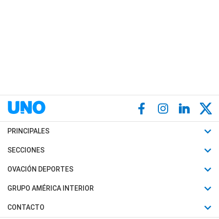
PRINCIPALES
Últimas Noticias
SECCIONES
Política
Horóscopo
OVACIÓN DEPORTES
Sociedad
Motores
Fútbol
GRUPO AMÉRICA INTERIOR
Policiales
Recetas
Mundial
Canal 7 en Vivo
CONTACTO
Judiciales
Trucos caseros