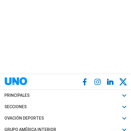
PRINCIPALES
Últimas Noticias
SECCIONES
Política
Horóscopo
OVACIÓN DEPORTES
Sociedad
Motores
Fútbol
GRUPO AMÉRICA INTERIOR