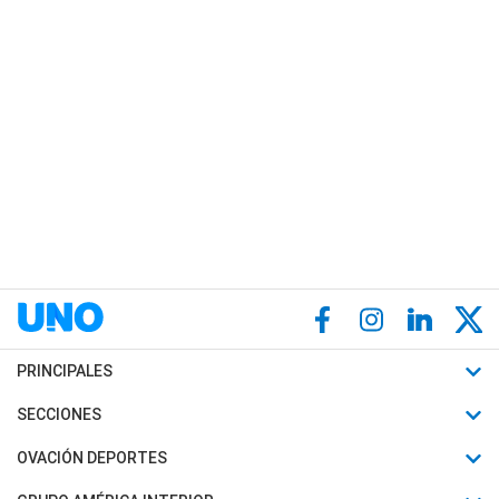
PRINCIPALES
Últimas Noticias
SECCIONES
Política
Horóscopo
OVACIÓN DEPORTES
Sociedad
Motores