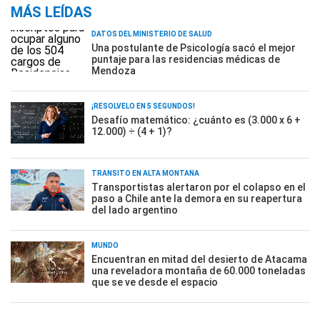
MÁS LEÍDAS
DATOS DEL MINISTERIO DE SALUD
Una postulante de Psicología sacó el mejor
puntaje para las residencias médicas de
Mendoza
¡RESOLVELO EN 5 SEGUNDOS!
Desafío matemático: ¿cuánto es (3.000 x 6 +
12.000) ÷ (4 + 1)?
TRÁNSITO EN ALTA MONTAÑA
Transportistas alertaron por el colapso en el
paso a Chile ante la demora en su reapertura
del lado argentino
MUNDO
Encuentran en mitad del desierto de Atacama
una reveladora montaña de 60.000 toneladas
que se ve desde el espacio