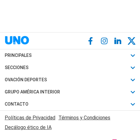
PRINCIPALES
Últimas Noticias
SECCIONES
Política
Horóscopo
OVACIÓN DEPORTES
Sociedad
Motores
Fútbol
GRUPO AMÉRICA INTERIOR
Policiales
Recetas
Mundial
Canal 7 en Vivo
CONTACTO
Judiciales
Trucos caseros
Automovilismo
Radio Nihuil
Acerca de Nosotros
Economia
Políticas de Privacidad
Términos y Condiciones
Series y Películas
Rugby
FM UNA
Contactanos
Decálogo ético de IA
Edictos y Solicitadas
Tenis
Radio Brava
Newsletter