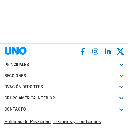
PRINCIPALES
Últimas Noticias
SECCIONES
Política
Horóscopo
OVACIÓN DEPORTES
Sociedad
Motores
Fútbol
GRUPO AMÉRICA INTERIOR
Policiales
Recetas
Mundial
Canal 7 en Vivo
CONTACTO
Judiciales
Trucos caseros
Automovilismo
Radio Nihuil
Acerca de Nosotros
Economia
Políticas de Privacidad
Términos y Condiciones
Series y Películas
Rugby
FM UNA