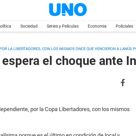
olítica
Sociedad
Series y Películas
Economia
Policiales
 POR LA LIBERTADORES, CON LOS MISMOS ONCE QUE VENCIERON A LANÚS P
 espera el choque ante 
ndependiente, por la Copa Libertadores, con los mismos
alísima porque es el último en condición de local y