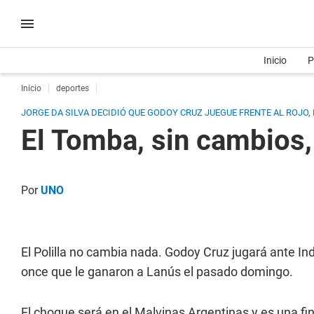
Inicio
P
Inicio
deportes
JORGE DA SILVA DECIDIÓ QUE GODOY CRUZ JUEGUE FRENTE AL ROJO,
El Tomba, sin cambios,
Por
UNO
El Polilla no cambia nada. Godoy Cruz jugará ante I
once que le ganaron a Lanús el pasado domingo.
El choque será en el Malvinas Argentinas y es una fin