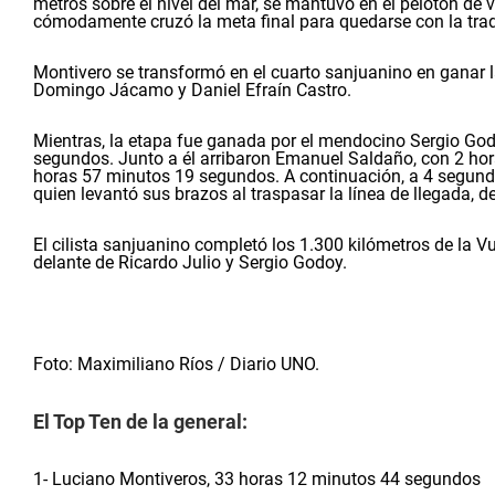
metros sobre el nivel del mar, se mantuvo en el pelotón d
cómodamente cruzó la meta final para quedarse con la tradi
Montivero se transformó en el cuarto sanjuanino en ganar l
Domingo Jácamo y Daniel Efraín Castro.
Mientras, la etapa fue ganada por el mendocino Sergio Go
segundos. Junto a él arribaron Emanuel Saldaño, con 2 ho
horas 57 minutos 19 segundos. A continuación, a 4 segundos
quien levantó sus brazos al traspasar la línea de llegada, d
El cilista sanjuanino completó los 1.300 kilómetros de la 
delante de Ricardo Julio y Sergio Godoy.
Foto: Maximiliano Ríos / Diario UNO.
El Top Ten de la general:
1- Luciano Montiveros, 33 horas 12 minutos 44 segundos