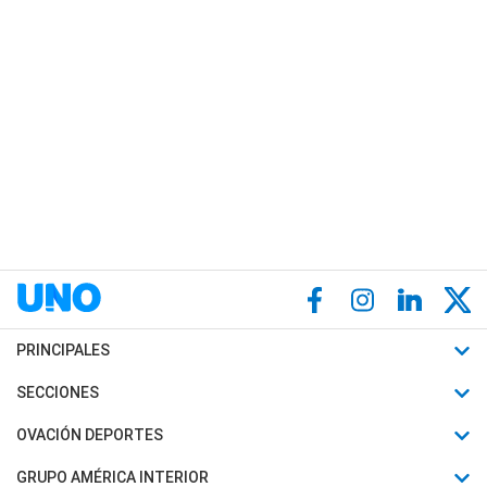
PRINCIPALES
Últimas Noticias
SECCIONES
Política
Horóscopo
OVACIÓN DEPORTES
Sociedad
Motores
Fútbol
GRUPO AMÉRICA INTERIOR