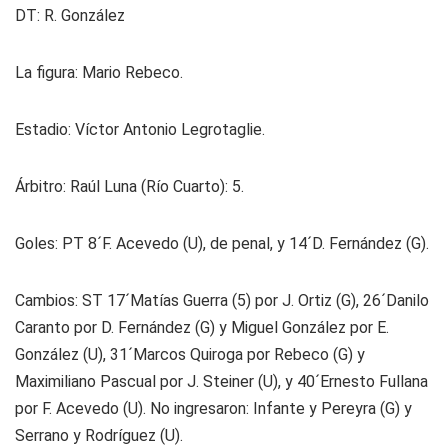
DT: R. González
La figura:
Mario Rebeco.
Estadio:
Víctor Antonio Legrotaglie.
Árbitro:
Raúl Luna (Río Cuarto): 5.
Goles:
PT 8´F. Acevedo (U), de penal, y 14´D. Fernández (G).
Cambios:
ST 17´Matías Guerra (5) por J. Ortiz (G), 26´Danilo
Caranto por D. Fernández (G) y Miguel González por E.
González (U), 31´Marcos Quiroga por Rebeco (G) y
Maximiliano Pascual por J. Steiner (U), y 40´Ernesto Fullana
por F. Acevedo (U). No ingresaron: Infante y Pereyra (G) y
Serrano y Rodríguez (U).