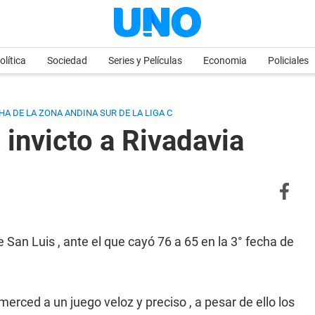
olítica
Sociedad
Series y Películas
Economia
Policiales
HA DE LA ZONA ANDINA SUR DE LA LIGA C
l invicto a Rivadavia
e San Luis , ante el que cayó 76 a 65 en la 3° fecha de
 merced a un juego veloz y preciso , a pesar de ello los