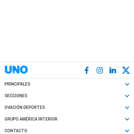
PRINCIPALES
Últimas Noticias
SECCIONES
Política
Horóscopo
OVACIÓN DEPORTES
Sociedad
Motores
Fútbol
GRUPO AMÉRICA INTERIOR
Policiales
Recetas
Mundial
Canal 7 en Vivo
CONTACTO
Judiciales