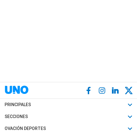
PRINCIPALES
Últimas Noticias
SECCIONES
Política
Horóscopo
OVACIÓN DEPORTES
Sociedad