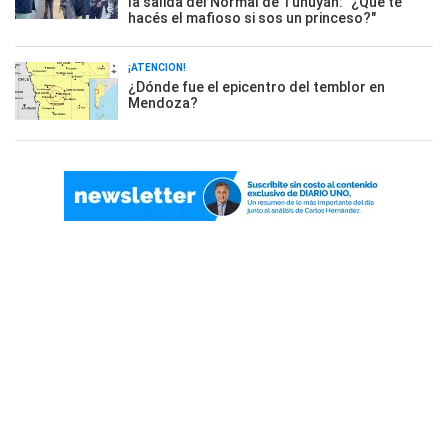
la salida del Normal de Tunuyán: "¿Qué te
hacés el mafioso si sos un princeso?"
¡ATENCIÓN!
¿Dónde fue el epicentro del temblor en
Mendoza?