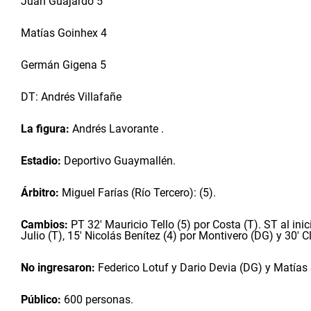
Juan Guajardo 5
Matías Goinhex 4
Germán Gigena 5
DT: Andrés Villafañe
La figura:
Andrés Lavorante .
Estadio:
Deportivo Guaymallén.
Árbitro:
Miguel Farías (Río Tercero): (5).
Cambios:
PT 32' Mauricio Tello (5) por Costa (T). ST al inic
Julio (T), 15' Nicolás Benítez (4) por Montivero (DG) y 30
No ingresaron:
Federico Lotuf y Dario Devia (DG) y Matías 
Público:
600 personas.