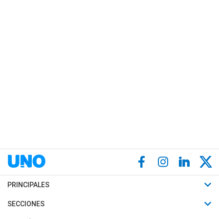
PRINCIPALES
Últimas Noticias
SECCIONES
Política