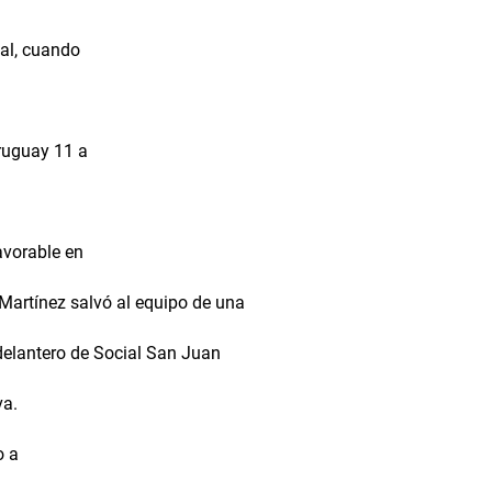
ial, cuando
Uruguay 11 a
avorable en
 Martínez salvó al equipo de una
 delantero de Social San Juan
va.
o a