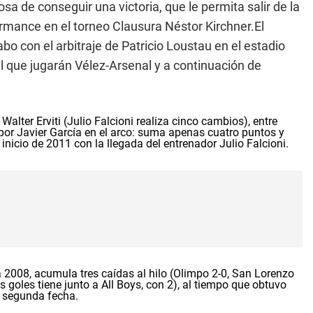
a de conseguir una victoria, que le permita salir de la
ormance en el torneo Clausura Néstor Kirchner.El
abo con el arbitraje de Patricio Loustau en el estadio
el que jugarán Vélez-Arsenal y a continuación de
ter Erviti (Julio Falcioni realiza cinco cambios), entre
i por Javier García en el arco: suma apenas cuatro puntos y
l inicio de 2011 con la llegada del entrenador Julio Falcioni.
ra 2008, acumula tres caídas al hilo (Olimpo 2-0, San Lorenzo
s goles tiene junto a All Boys, con 2), al tiempo que obtuvo
la segunda fecha.