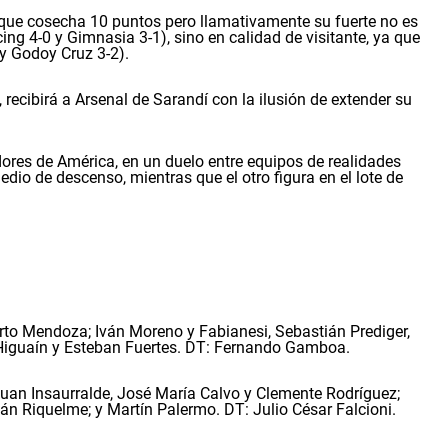
n, que cosecha 10 puntos pero llamativamente su fuerte no es
ing 4-0 y Gimnasia 3-1), sino en calidad de visitante, ya que
 y Godoy Cruz 3-2).
 recibirá a Arsenal de Sarandí con la ilusión de extender su
dores de América, en un duelo entre equipos de realidades
dio de descenso, mientras que el otro figura en el lote de
rto Mendoza; Iván Moreno y Fabianesi, Sebastián Prediger,
 Higuaín y Esteban Fuertes. DT: Fernando Gamboa.
 Juan Insaurralde, José María Calvo y Clemente Rodríguez;
n Riquelme; y Martín Palermo. DT: Julio César Falcioni.