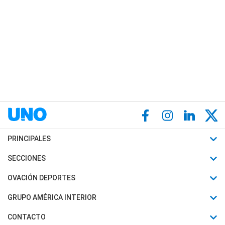
PRINCIPALES
Últimas Noticias
SECCIONES
Política
Horóscopo
OVACIÓN DEPORTES
Sociedad
Motores
Fútbol
GRUPO AMÉRICA INTERIOR
Policiales
Recetas
Mundial
Canal 7 en Vivo
CONTACTO
Judiciales