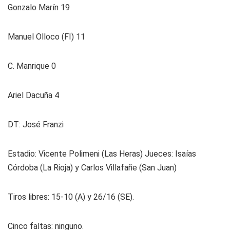
Gonzalo Marín 19
Manuel Olloco (FI) 11
C. Manrique 0
Ariel Dacuña 4
DT: José Franzi
Es­ta­dio: Vicente Polimeni (Las Heras) Jue­ces: Isaías
Córdoba (La Rioja) y Carlos Villafañe (San Juan)
Ti­ros li­bres: 15-10 (A) y 26/16 (SE).
Cin­co fal­tas: ninguno.