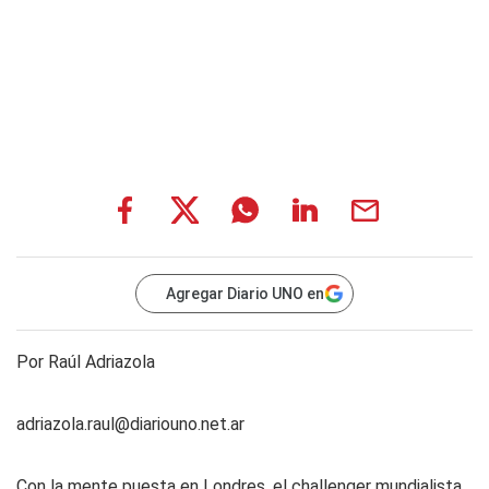
Agregar Diario UNO en
Por Raúl Adriazola
adriazola.raul@diariouno.net.ar
Con la mente puesta en Londres, el challenger mundialista