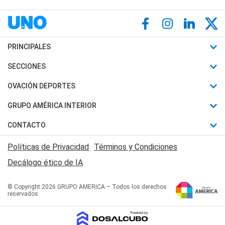
PRINCIPALES
Últimas Noticias
SECCIONES
Política
Horóscopo
OVACIÓN DEPORTES
Sociedad
Motores
Fútbol
GRUPO AMÉRICA INTERIOR
Policiales
Recetas
Mundial
Canal 7 en Vivo
CONTACTO
Judiciales
Trucos caseros
Automovilismo
Radio Nihuil
Acerca de Nosotros
Economia
Políticas de Privacidad
Términos y Condiciones
Series y Películas
Rugby
FM UNA
Contactanos
Decálogo ético de IA
Edictos y Solicitadas
Tenis
Radio Brava
Newsletter
Básquet
© Copyright 2026 GRUPO AMERICA – Todos los derechos
San Juan 8
reservados
Boxeo
Fuera de Juego