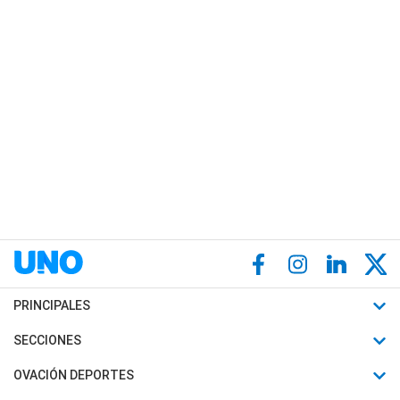
PRINCIPALES
Últimas Noticias
SECCIONES
Política
Horóscopo
OVACIÓN DEPORTES
Sociedad