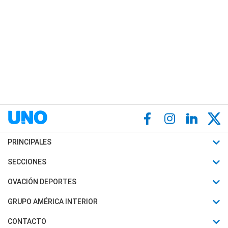
PRINCIPALES
Últimas Noticias
SECCIONES
Política
Horóscopo
OVACIÓN DEPORTES
Sociedad
Motores
Fútbol
GRUPO AMÉRICA INTERIOR
Policiales
Recetas
Mundial
Canal 7 en Vivo
CONTACTO
Judiciales