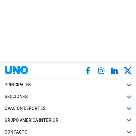
PRINCIPALES
Últimas Noticias
SECCIONES
Política
Horóscopo
OVACIÓN DEPORTES
Sociedad
Motores
Fútbol
GRUPO AMÉRICA INTERIOR
Policiales
Recetas
Mundial
Canal 7 en Vivo
CONTACTO
Judiciales