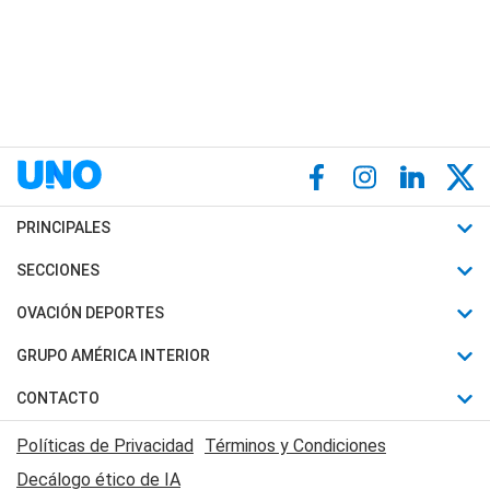
PRINCIPALES
Últimas Noticias
SECCIONES
Política
Horóscopo
OVACIÓN DEPORTES
Sociedad
Motores
Fútbol
GRUPO AMÉRICA INTERIOR
Policiales
Recetas
Mundial
Canal 7 en Vivo
CONTACTO
Judiciales
Trucos caseros
Automovilismo
Radio Nihuil
Acerca de Nosotros
Economia
Políticas de Privacidad
Términos y Condiciones
Series y Películas
Rugby
FM UNA
Contactanos
Decálogo ético de IA
Edictos y Solicitadas