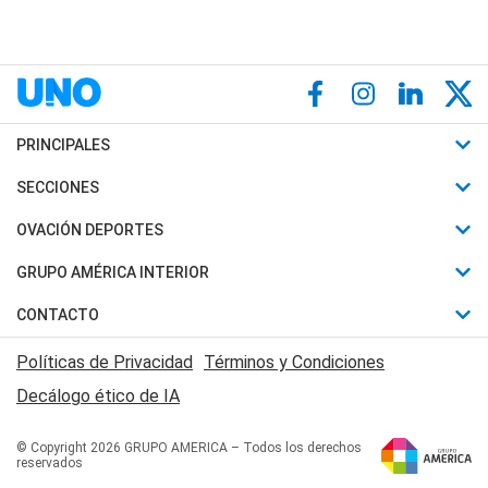
PRINCIPALES
Últimas Noticias
SECCIONES
Política
Horóscopo
OVACIÓN DEPORTES
Sociedad
Motores
Fútbol
GRUPO AMÉRICA INTERIOR
Policiales
Recetas
Mundial
Canal 7 en Vivo
CONTACTO
Judiciales
Trucos caseros
Automovilismo
Radio Nihuil
Acerca de Nosotros
Economia
Políticas de Privacidad
Términos y Condiciones
Series y Películas
Rugby
FM UNA
Contactanos
Decálogo ético de IA
Edictos y Solicitadas
Tenis
Radio Brava
Newsletter
Básquet
© Copyright 2026 GRUPO AMERICA – Todos los derechos
San Juan 8
reservados
Boxeo