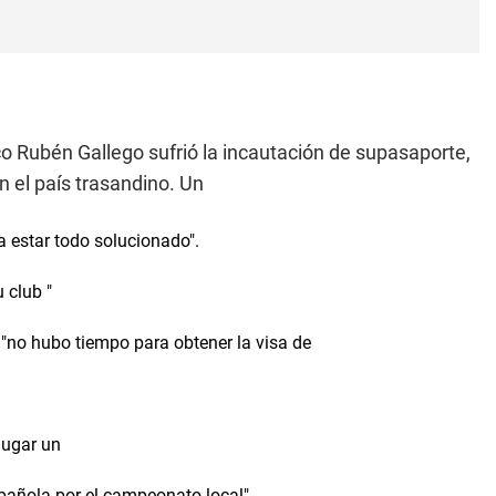
o Rubén Gallego sufrió la incautación de supasaporte,
en el país trasandino. Un
a estar todo solucionado".
 club "
 "no hubo tiempo para obtener la visa de
jugar un
spañola por el campeonato local",