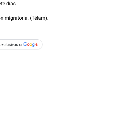
ete días
ón migratoria. (Télam).
exclusivas en