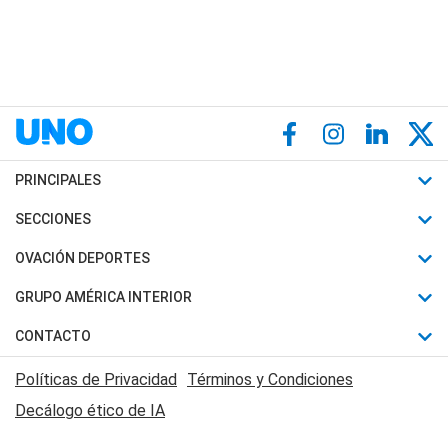
PRINCIPALES
Últimas Noticias
SECCIONES
Política
Horóscopo
OVACIÓN DEPORTES
Sociedad
Motores
Fútbol
GRUPO AMÉRICA INTERIOR
Policiales
Recetas
Mundial
Canal 7 en Vivo
CONTACTO
Judiciales
Trucos caseros
Automovilismo
Radio Nihuil
Acerca de Nosotros
Economia
Políticas de Privacidad
Términos y Condiciones
Series y Películas
Rugby
FM UNA
Contactanos
Decálogo ético de IA
Edictos y Solicitadas
Tenis
Radio Brava
Newsletter