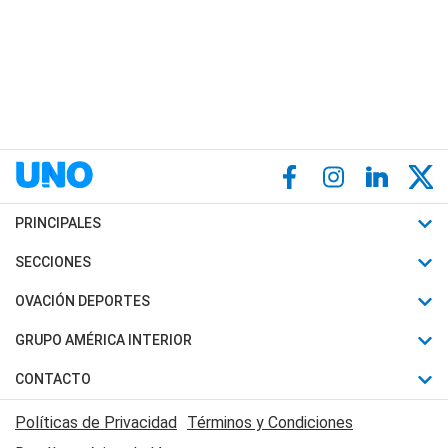
PRINCIPALES
Últimas Noticias
SECCIONES
Política
Horóscopo
OVACIÓN DEPORTES
Sociedad
Motores
Fútbol
GRUPO AMÉRICA INTERIOR
Policiales
Recetas
Mundial
Canal 7 en Vivo
CONTACTO
Judiciales
Trucos caseros
Automovilismo
Radio Nihuil
Acerca de Nosotros
Economia
Políticas de Privacidad
Términos y Condiciones
Series y Películas
Rugby
FM UNA