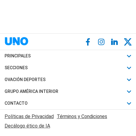
PRINCIPALES
Últimas Noticias
SECCIONES
Política
Horóscopo
OVACIÓN DEPORTES
Sociedad
Motores
Fútbol
GRUPO AMÉRICA INTERIOR
Policiales
Recetas
Mundial
Canal 7 en Vivo
CONTACTO
Judiciales
Trucos caseros
Automovilismo
Radio Nihuil
Acerca de Nosotros
Economia
Políticas de Privacidad
Términos y Condiciones
Series y Películas
Rugby
FM UNA
Contactanos
Decálogo ético de IA
Edictos y Solicitadas
Tenis
Radio Brava
Newsletter