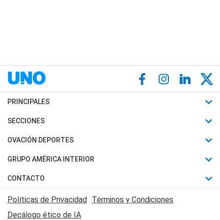
PRINCIPALES
Últimas Noticias
SECCIONES
Política
Horóscopo
OVACIÓN DEPORTES
Sociedad
Motores
Fútbol
GRUPO AMÉRICA INTERIOR
Policiales
Recetas
Mundial
Canal 7 en Vivo
CONTACTO
Judiciales
Trucos caseros
Automovilismo
Radio Nihuil
Acerca de Nosotros
Economia
Políticas de Privacidad
Términos y Condiciones
Series y Películas
Rugby
FM UNA
Contactanos
Decálogo ético de IA
Edictos y Solicitadas