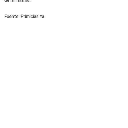
de mí misma".
Fuente:
Primicias Ya.