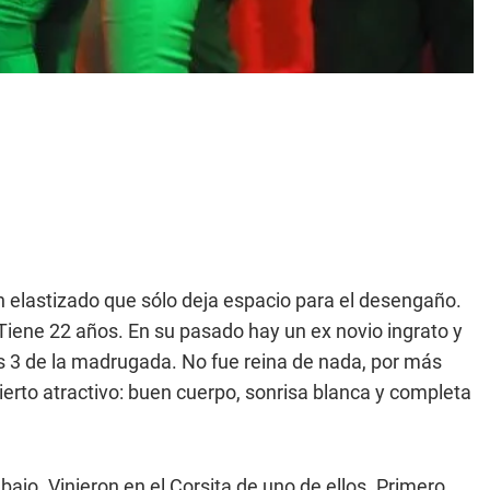
an elastizado que sólo deja espacio para el desengaño.
 Tiene 22 años. En su pasado hay un ex novio ingrato y
s 3 de la madrugada. No fue reina de nada, por más
erto atractivo: buen cuerpo, sonrisa blanca y completa
ajo. Vinieron en el Corsita de uno de ellos. Primero