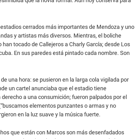
sinhibida que la novia formal. Aún hoy conserva para
os estadios cerrados más importantes de Mendoza y uno
ndas y artistas más diversos. Mientras, el boliche
o han tocado de Callejeros a Charly García; desde Los
acuba. En sus paredes está pintado cada nombre. Son
e una hora: se pusieron en la larga cola vigilada por
nde un cartel anunciaba que el estadio tiene
 derecho a una consumición; fueron palpados por el
era (“buscamos elementos punzantes o armas y no
ieron en la luz suave y la música fuerte.
chos que están con Marcos son más desenfadados